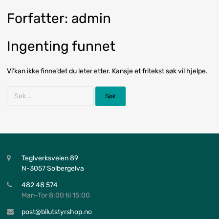
Forfatter
:
admin
Ingenting funnet
Vi’kan ikke finne’det du leter etter. Kansje et fritekst søk vil hjelpe.
Teglverksveien 89
N-3057 Solbergelva
482 48 574
Man-Tor 8:00 til 15:00
post@bilutstyrshop.no