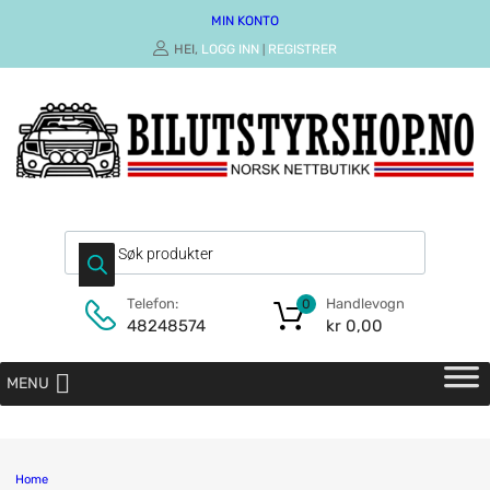
MIN KONTO
HEI,
LOGG INN
REGISTRER
|
Handlevogn
Telefon:
0
kr
0,00
48248574
MENU
Home