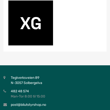
Teglverksveien 89
N-3057 Solbergelva
482 48 574
Man-Tor 8:00 til 15:00
post@bilutstyrshop.no