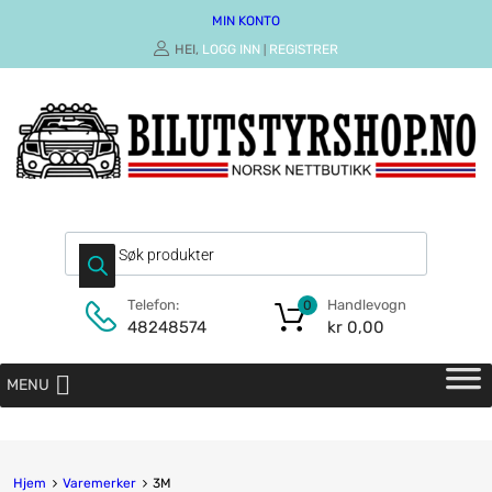
MIN KONTO
HEI,
LOGG INN
REGISTRER
|
Handlevogn
Telefon:
0
kr
0,00
48248574
MENU
Hjem
Varemerker
3M