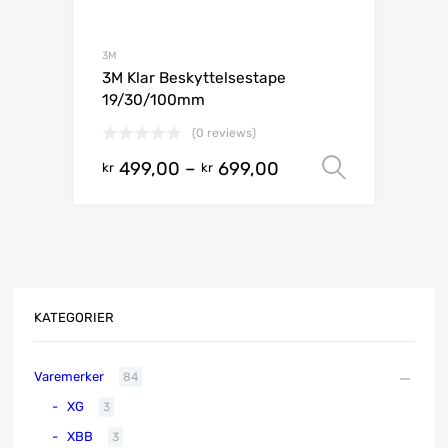
3M
3M Klar Beskyttelsestape
19/30/100mm
(0 reviews)
499,00
–
699,00
Velg alt
kr
kr
KATEGORIER
Varemerker
84
XG
3
XBB
3