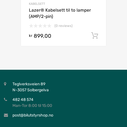
KABELSETT
Lazer® Kabelsett til to lamper
(AMP/2-pin)
(0 reviews)
899,00
Legg i h
kr
Teglverksveien 89
N-3057 Solbergelva
482 48 574
Man-Tor 8:00 til 15:00
post@bilutstyrshop.no