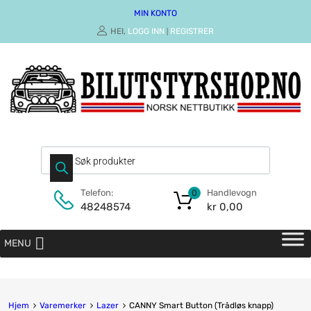
MIN KONTO
HEI,
LOGG INN
REGISTRER
|
Handlevogn
Telefon:
0
kr
0,00
48248574
MENU
Hjem
Varemerker
Lazer
CANNY Smart Button (Trådløs knapp)