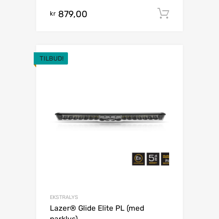
879,00
Legg i h
kr
TILBUD!
EKSTRALYS
Lazer® Glide Elite PL (med