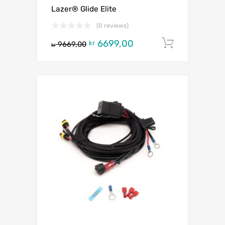
Lazer® Glide Elite
(0 reviews)
6699,00
Legg i h
kr
9669,00
kr