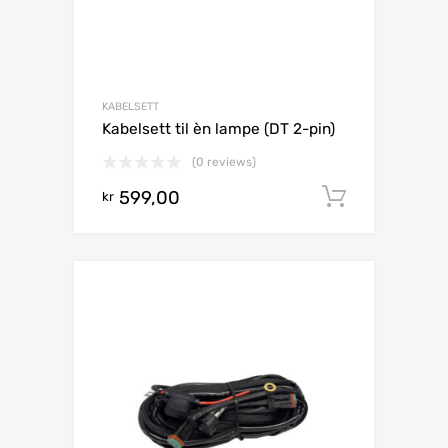
KABELSETT
Kabelsett til èn lampe (DT 2-pin)
(0 reviews)
599,00
Legg i h
kr