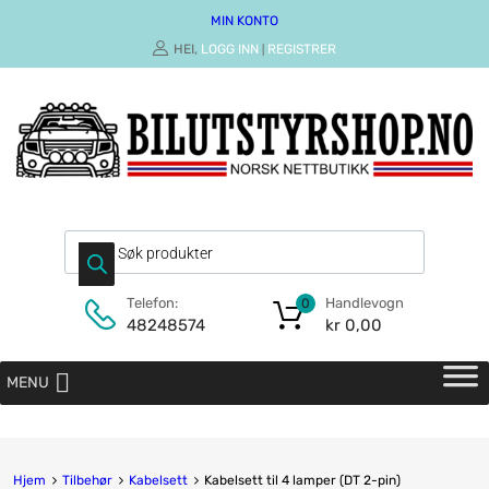
MIN KONTO
HEI,
LOGG INN
REGISTRER
|
Handlevogn
Telefon:
0
kr
0,00
48248574
MENU
Hjem
Tilbehør
Kabelsett
Kabelsett til 4 lamper (DT 2-pin)