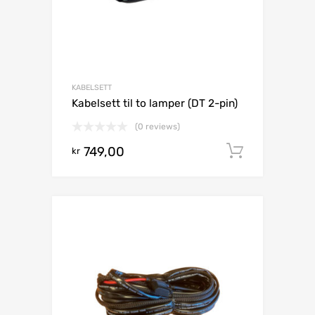
KABELSETT
Kabelsett til to lamper (DT 2-pin)
(0 reviews)
749,00
Legg i h
kr