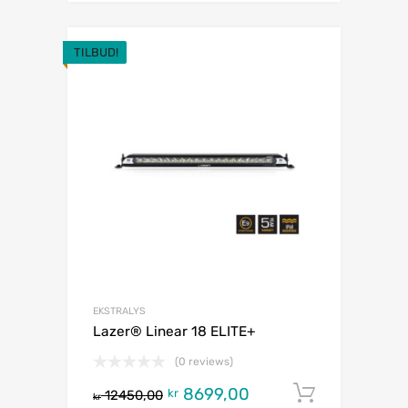
TILBUD!
EKSTRALYS
Lazer® Linear 18 ELITE+
(0 reviews)
8699,00
Legg i h
kr
12450,00
kr