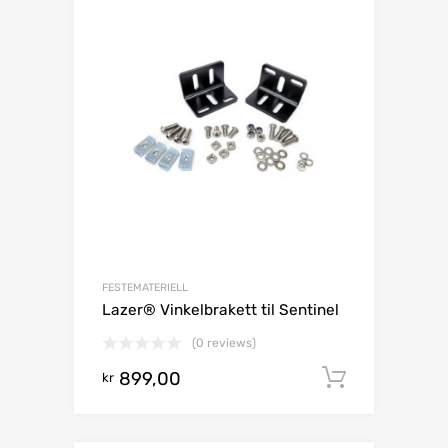
FESTEMATERIELL
Lazer® Vinkelbrakett til Sentinel
(0 reviews)
899,00
Legg i h
kr