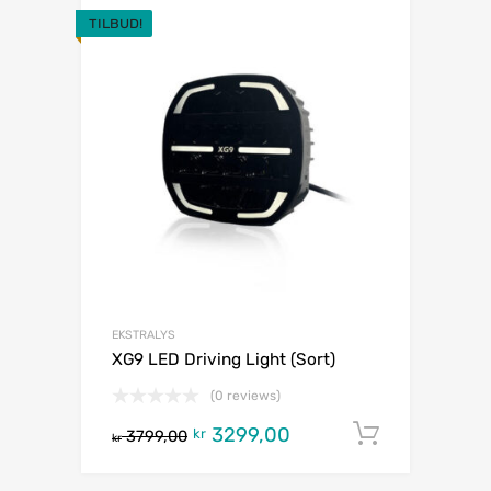
TILBUD!
EKSTRALYS
XG9 LED Driving Light (Sort)
(0 reviews)
3299,00
Legg i h
kr
3799,00
kr