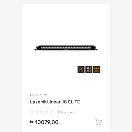
EKSTRALYS
Lazer® Linear 18 ELITE
(0 reviews)
10079,00
Legg i h
kr