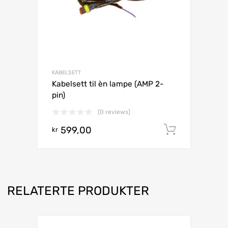
KABELSETT
Kabelsett til èn lampe (AMP 2-
pin)
(0 reviews)
599,00
Legg i h
kr
RELATERTE PRODUKTER