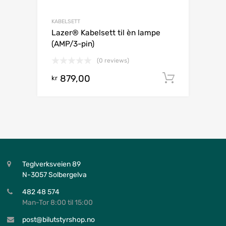
KABELSETT
Lazer® Kabelsett til èn lampe
(AMP/3-pin)
(0 reviews)
879,00
Legg i h
kr
Teglverksveien 89
N-3057 Solbergelva
482 48 574
Man-Tor 8:00 til 15:00
post@bilutstyrshop.no