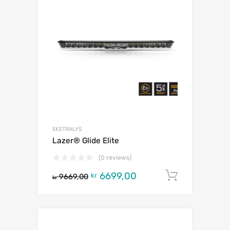
EKSTRALYS
Lazer® Glide Elite
(0 reviews)
6699,00
Legg i h
kr
9669,00
kr