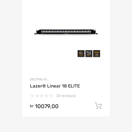
EKSTRALYS
Lazer® Linear 18 ELITE
(0 reviews)
10079,00
Legg i h
kr