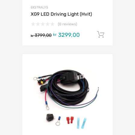
EKSTRALYS
XG9 LED Driving Light (Hvit)
(0 reviews)
3299,00
Legg i h
kr
3799,00
kr