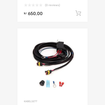
(0 reviews)
650,00
Legg i h
kr
KABELSETT