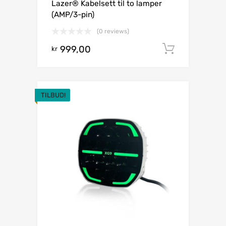
Lazer® Kabelsett til to lamper
(AMP/3-pin)
(0 reviews)
999,00
Legg i h
kr
TILBUD!