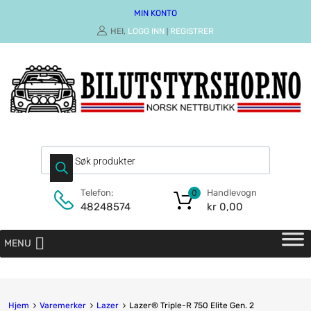
MIN KONTO
HEI,
LOGG INN
REGISTRER
|
Handlevogn
Telefon:
0
kr
0,00
48248574
MENU
Hjem
Varemerker
Lazer
Lazer® Triple-R 750 Elite Gen. 2