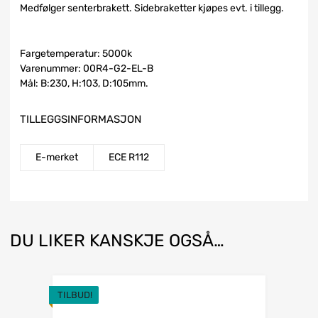
Medfølger senterbrakett. Sidebraketter kjøpes evt. i tillegg.
Fargetemperatur: 5000k
Varenummer: 00R4-G2-EL-B
Mål: B:230, H:103, D:105mm.
TILLEGGSINFORMASJON
E-merket
ECE R112
DU LIKER KANSKJE OGSÅ…
TILBUD!