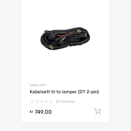
KABELSETT
Kabelsett til to lamper (DT 2-pin)
(0 reviews)
749,00
Legg i h
kr