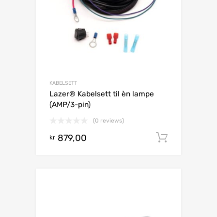
KABELSETT
Lazer® Kabelsett til èn lampe
(AMP/3-pin)
(0 reviews)
879,00
Legg i h
kr