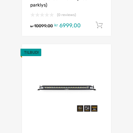
parklys)
(0 reviews)
6999,00
Legg i h
kr
10099,00
kr
TILBUD!