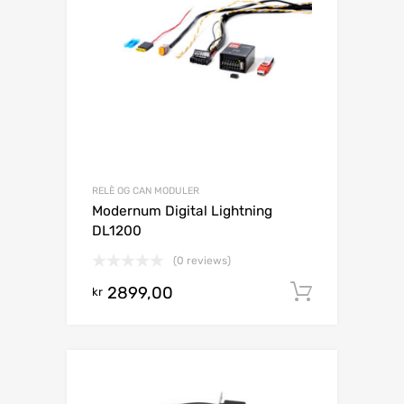
RELÈ OG CAN MODULER
Modernum Digital Lightning
DL1200
(0 reviews)
2899,00
Legg i h
kr