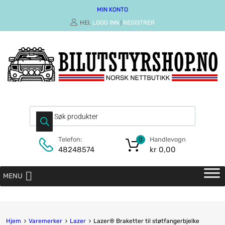
MIN KONTO
HEI,
LOGG INN
REGISTRER
|
Handlevogn
Telefon:
0
kr
0,00
48248574
MENU
Hjem
Varemerker
Lazer
Lazer® Braketter til støtfangerbjelke