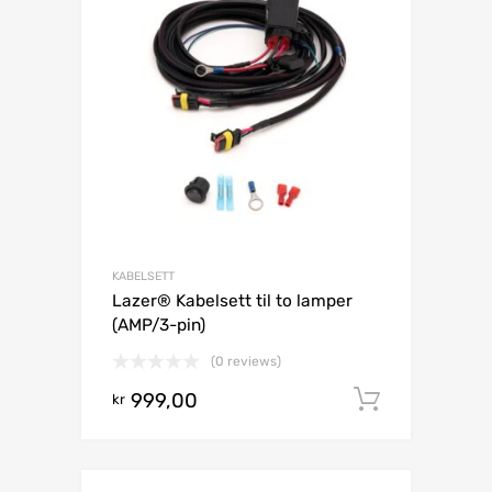
KABELSETT
Lazer® Kabelsett til to lamper
(AMP/3-pin)
(0 reviews)
999,00
Legg i h
kr