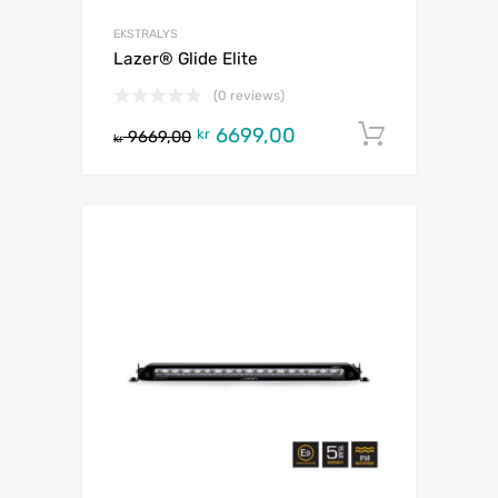
EKSTRALYS
Lazer® Glide Elite
(0 reviews)
6699,00
Legg i h
kr
9669,00
kr