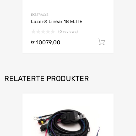
EKSTRALYS
Lazer® Linear 18 ELITE
(0 reviews)
10079,00
Legg i h
kr
RELATERTE PRODUKTER