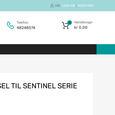
HEI,
LOGG INN
REGISTRER
|
Handlevogn
Telefon:
0
kr
0,00
48248574
L TIL SENTINEL SERIE