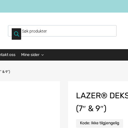
ntakt oss
Mine sider
″ & 9″)
LAZER® DEKSE
(7″ & 9″)
Kode:
Ikke tilgjengelig