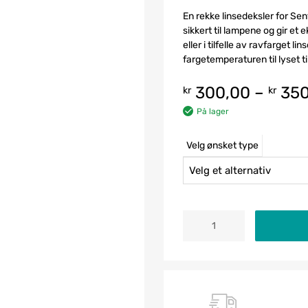
En rekke linsedeksler for Se
sikkert til lampene og gir et 
eller i tilfelle av ravfarget l
fargetemperaturen til lyset til
300,00
–
350
kr
kr
På lager
Velg ønsket type