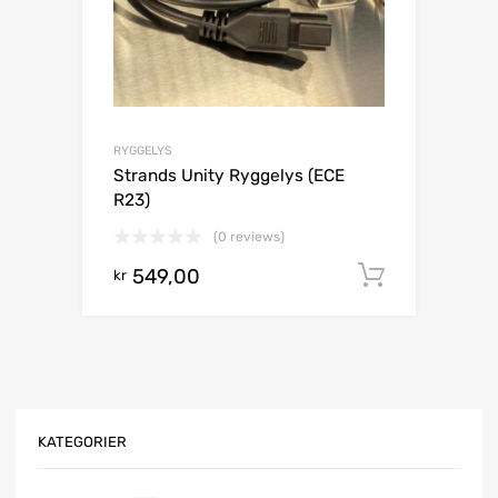
RYGGELYS
Strands Unity Ryggelys (ECE
R23)
(0 reviews)
549,00
Legg i h
kr
KATEGORIER