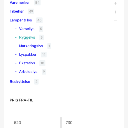
Varemerker
84
Tilbehør
49
Lamper & lys
45
Varsellys
5
Ryggelys
3
Markeringslys
1
Lyspakker
14
Ekstralys
18
Arbeidslys
9
Beskyttelse
2
PRIS FRA-TIL