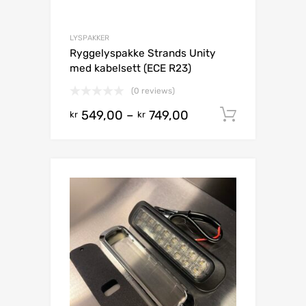
LYSPAKKER
Ryggelyspakke Strands Unity
med kabelsett (ECE R23)
(0 reviews)
549,00
–
749,00
Vis prod
kr
kr