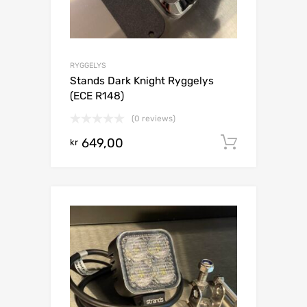
RYGGELYS
Stands Dark Knight Ryggelys
(ECE R148)
(0 reviews)
649,00
Legg i h
kr