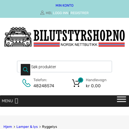
MIN KONTO
HEI,
LOGG INN
REGISTRER
|
Handlevogn
Telefon:
0
kr
0,00
48248574
MENU
Hjem
Lamper & lys
Ryggelys