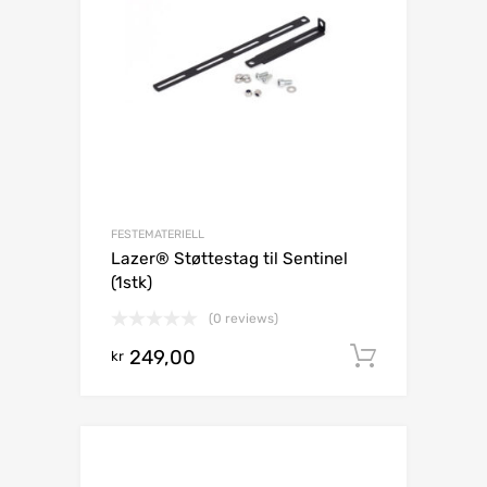
FESTEMATERIELL
Lazer® Støttestag til Sentinel
(1stk)
(0 reviews)
249,00
Legg i h
kr