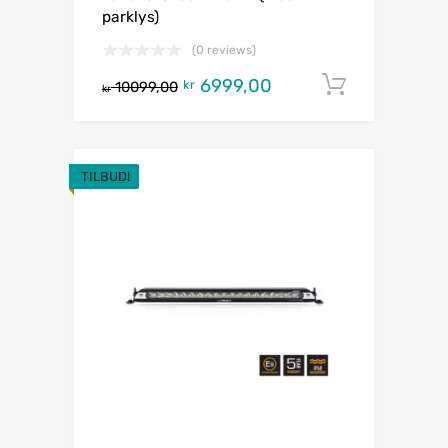
parklys)
(0 reviews)
6999,00
Legg i h
kr
10099,00
kr
TILBUD!