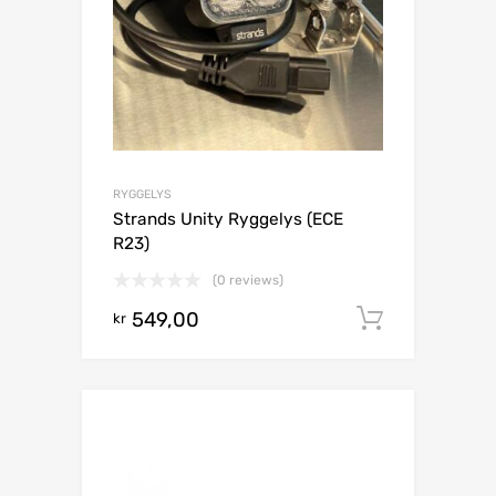
RYGGELYS
Strands Unity Ryggelys (ECE
R23)
(0 reviews)
549,00
Legg i h
kr