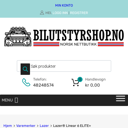
MIN KONTO
HEI,
LOGG INN
REGISTRER
|
Handlevogn
Telefon:
0
kr
0,00
48248574
MENU
Hjem
Varemerker
Lazer
Lazer® Linear 6 ELITE+