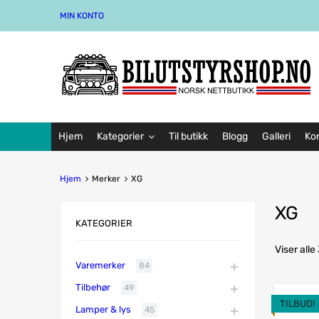
MIN KONTO
Hjem
Kategorier
Til butikk
Blogg
Galleri
Ko
Hjem
Merker
XG
XG
KATEGORIER
Viser alle
Varemerker
84
Tilbehør
49
TILBUD!
Lamper & lys
45