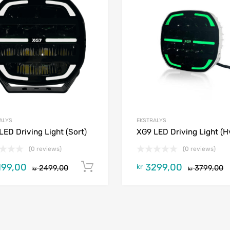
ALYS
EKSTRALYS
LED Driving Light (Sort)
XG9 LED Driving Light (Hv
(0 reviews)
(0 reviews)
99,00
3299,00
Legg i handlekurv
kr
2499,00
3799,00
kr
kr