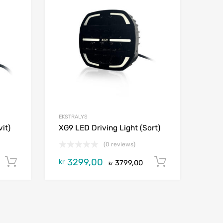
EKSTRALYS
it)
XG9 LED Driving Light (Sort)
(0 reviews)
3299,00
Legg i handlekurv
Legg i ha
kr
3799,00
kr