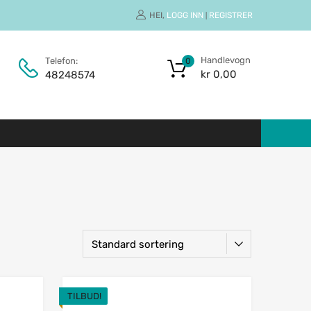
HEI,
LOGG INN
REGISTRER
|
Handlevogn
Telefon:
0
kr
0,00
48248574
TILBUD!