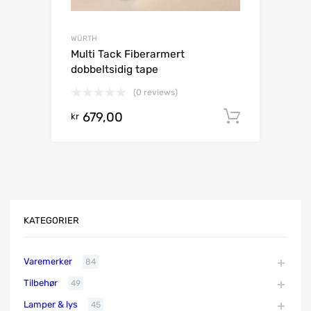
WÜRTH
Multi Tack Fiberarmert
dobbeltsidig tape
(0 reviews)
679,00
Legg i h
kr
KATEGORIER
Varemerker
84
Tilbehør
49
Lamper & lys
45