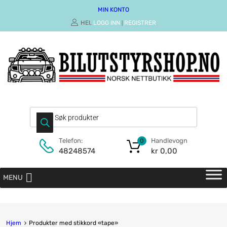
MIN KONTO
HEI,
LOGG INN
REGISTRER
|
Handlevogn
Telefon:
0
kr
0,00
48248574
MENU
Hjem
Produkter med stikkord «tape»